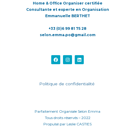
Home & Office Organiser certifiée
Consultante et experte en Organisation
Emmanuelle BERTHET
+33 (0)6 99 81 75 28
selon.emma.po@gmail.com
F
I
L
a
n
i
c
s
n
e
t
k
b
a
e
o
g
d
Politique de confidentialité
o
r
i
k
a
n
m
Parfaitement Organisée Selon Emma
Tous droits réservés – 2022
Propulsé par Leslie CASTIES