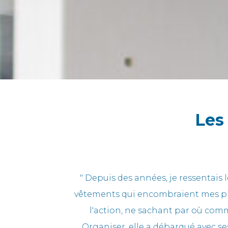
Les
r d'objets,
« Excellente intervention d'Emman
s à passer à
plaisir à prendre soin de son esp
le, Home
permis de s'engager dans le dés
ie ! Tout a
confiance avec ma fille. Mais elle