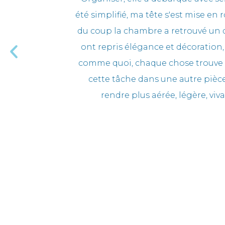
ger. Et hop !
lui redonne 
les étagères
ut recycler,
 poursuivre
ble et la
se ! "