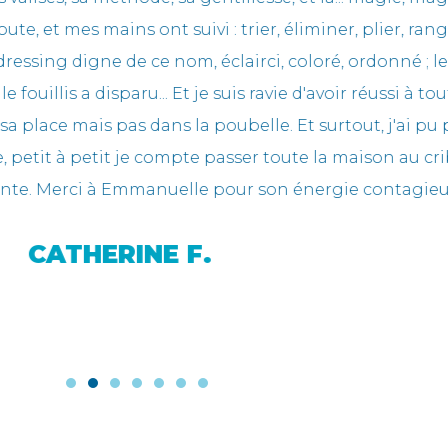
confiance en elle-même aussi. Une vraie fée ! »
MARYNE P.