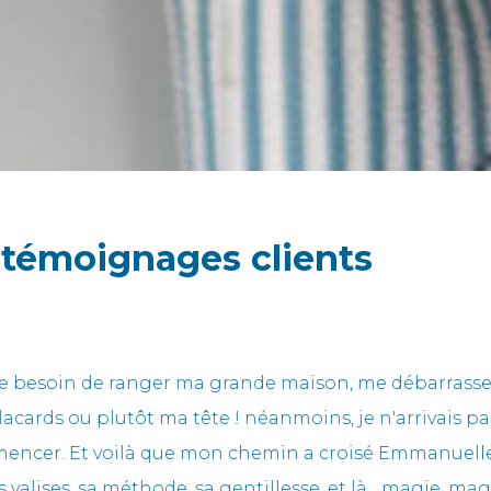
 témoignages clients
uelle, tant par son efficacité que par sa douceur. Ma f
ace de vie, sa chambre est désencombrée et très agréabl
encombrement, sans forcer la main et a instauré une 
 l'a aussi responsabilisée dans le maintien de son rang